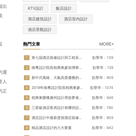
掘出
KTV設計
飯店設計
境
酒店建筑設計
酒店室內設計
酒店景觀設計
設
熱門文章
MORE+
1
第七屆酒店裝修設計與工程采...
點擊率：139
2
南粵設計院長程興東參加博華...
點擊率：129
的運
3
新中式風格，大氣高貴優雅的...
點擊率：809
要人
4
2019年南粵設計院長程興東參...
點擊率：1074
的正
5
程興東榮獲廣州設計周造夢者...
點擊率：946
6
三星級酒店客房設計有哪些設...
點擊率：760
7
酒店設計中最新度假酒店裝修...
點擊率：809
8
精品酒店設計的六大要素
點擊率：942