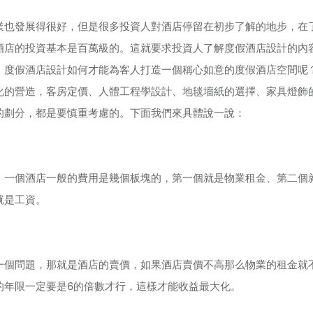
業也發展得很好，但是很多投資人對酒店停留在初步了解的地步，在
酒店的投資基本是百萬級的。這就要求投資人了解度假酒店設計的內
。度假酒店設計如何才能為客人打造一個稱心如意的度假酒店空間呢
化的營造，客房定價、人體工程學設計、地毯墻紙的選擇、家具燈飾
的劃分，都是要慎重考慮的。下面我們來具體說一說：
，一個酒店一般的費用是幾個板塊的，第一個就是物業租金、第二個
就是工資。
一個問題，那就是酒店的賣價，如果酒店賣價不高那么物業的租金就
的年限一定要是6的倍數才行，這樣才能收益最大化。