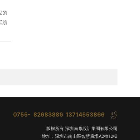
品的
延續
0755-
82683886 13714553866
版權所有 深圳南粵設計集團有限公司
地址：深圳市南山區智慧廣場A2棟12樓