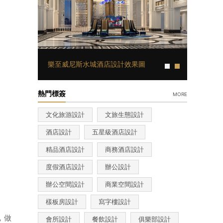
樂至威尼斯水城酒店設計效果圖
熱門標簽
more
文化旅游設計
文旅生態設計
酒店設計
五星級酒店設計
精品酒店設計
商務酒店設計
度假酒店設計
辦公設計
辦公空間設計
商業空間設計
樣板房設計
寫字樓設計
，做
會所設計
餐飲設計
俱樂部設計