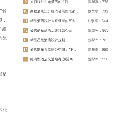
9
如何設計主題酒店的主題
點擊率：775
了解
10
商務酒店設計經濟發展對未來...
點擊率：732
容，
11
精品酒店設計未來發展的五大...
點擊率：844
？細
12
優秀的精品酒店設計怎么做
點擊率：865
的配
13
精品星級酒店設計規劃
點擊率：782
14
酒店開拓共享辦公空間：“不...
點擊率：950
15
經濟型酒店又遭炮轟 加盟商...
點擊率：556
就是
不能