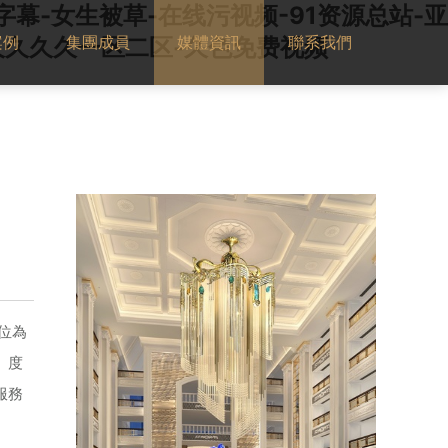
幕-女生被草-在线污视频-91资源总站-亚
案例
集團成員
媒體資訊
聯系我們
久久久久久一区二区-久色免费视频
位為
、度
服務