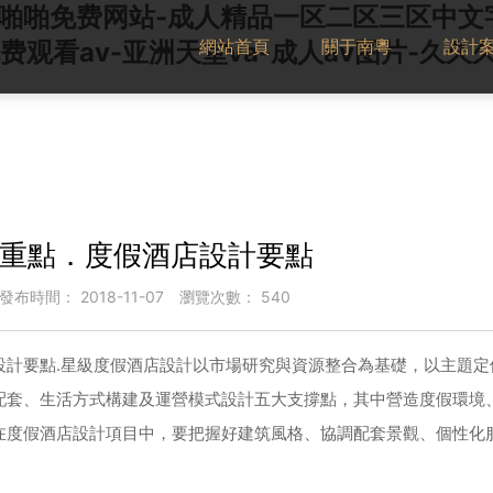
女啪啪免费网站-成人精品一区二区三区中文字
網站首頁
關于南粵
設計
费观看av-亚洲天堂va-成人av图片-久
重點．度假酒店設計要點
發布時間：
2018-11-07
瀏覽次數：
540
設計要點.星級度假酒店設計以市場研究與資源整合為基礎，以主題定
配套、生活方式構建及運營模式設計五大支撐點，其中營造度假環境
在度假酒店設計項目中，要把握好建筑風格、協調配套景觀、個性化